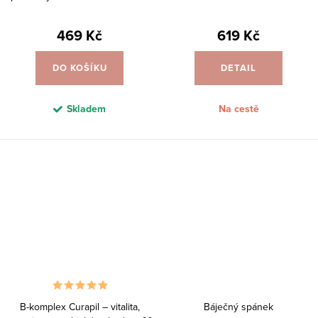
tobolek
469 Kč
619 Kč
DO KOŠÍKU
DETAIL
Skladem
Na cestě
B-komplex Curapil – vitalita,
Báječný spánek