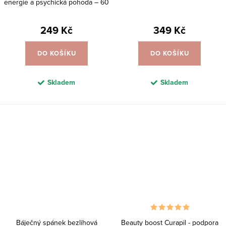
energie a psychická pohoda – 60
tobolek
249 Kč
349 Kč
DO KOŠÍKU
DO KOŠÍKU
Skladem
Skladem
Báječný spánek bezlihová
Beauty boost Curapil - podpora