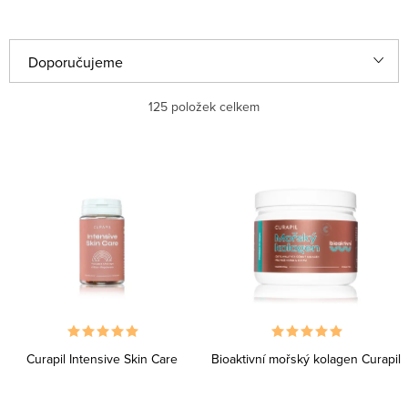
V
Ř
Doporučujeme
ý
a
p
z
Nejlevnější
125
položek celkem
i
e
Nejdražší
s
n
Nejprodávanější
p
í
r
p
Abecedně
o
r
d
o
u
d
k
u
Curapil Intensive Skin Care
Bioaktivní mořský kolagen Curapil
t
k