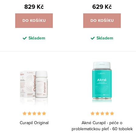
ů
t
829 Kč
629 Kč
ů
DO KOŠÍKU
DO KOŠÍKU
Skladem
Skladem
Curapil Original
Akné Curapil - péče o
problematickou pleť - 60 tobolek