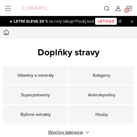
Přejít
N
na
obsah
☀️
LETNÍ SLEVA 20 %
na celý nákup! Použij kód
LETO20
🛒
K
Domů
Doplňky stravy
Vitamíny a minerály
Kolageny
Superpotraviny
Aminokyseliny
Bylinné extrakty
Houby
Všechny kategorie
Ostatní doplňky