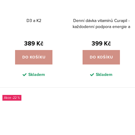
D3 a K2
Denní dávka vitamínů Curapil -
každodenní podpora energie a
zdraví - 60 tobolek
389 Kč
399 Kč
DO KOŠÍKU
DO KOŠÍKU
Skladem
Skladem
-22 %