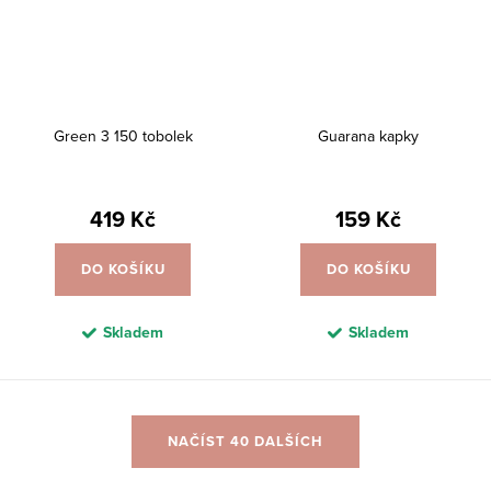
Green 3 150 tobolek
Guarana kapky
419 Kč
159 Kč
DO KOŠÍKU
DO KOŠÍKU
Skladem
Skladem
O
NAČÍST 40 DALŠÍCH
v
l