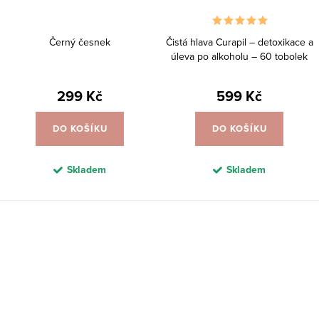
Černý česnek
Čistá hlava Curapil – detoxikace a
úleva po alkoholu – 60 tobolek
299 Kč
599 Kč
DO KOŠÍKU
DO KOŠÍKU
Skladem
Skladem