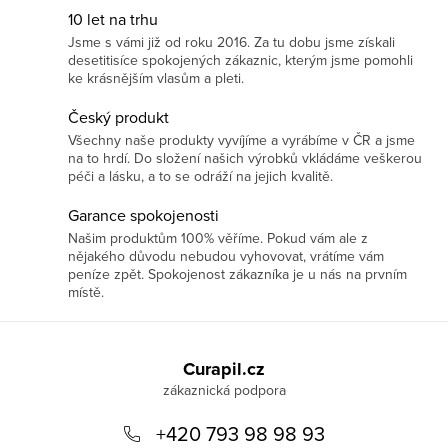
10 let na trhu
Jsme s vámi již od roku 2016. Za tu dobu jsme získali
desetitisíce spokojených zákaznic, kterým jsme pomohli
ke krásnějším vlasům a pleti.
Český produkt
Všechny naše produkty vyvíjíme a vyrábíme v ČR a jsme
na to hrdí. Do složení našich výrobků vkládáme veškerou
péči a lásku, a to se odráží na jejich kvalitě.
Garance spokojenosti
Našim produktům 100% věříme. Pokud vám ale z
nějakého důvodu nebudou vyhovovat, vrátíme vám
peníze zpět. Spokojenost zákazníka je u nás na prvním
místě.
Z
á
Curapil.cz
p
a
+420 793 98 98 93