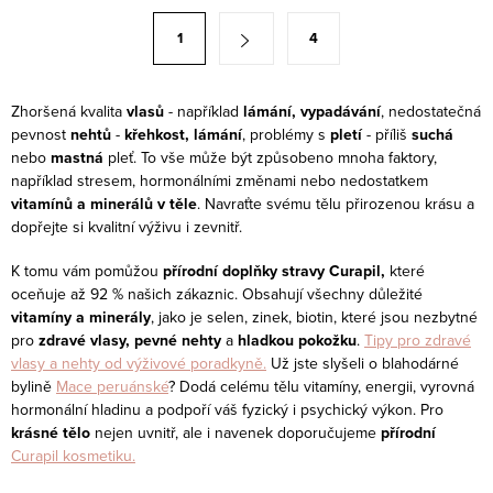
á
S
1
4
d
t
a
r
c
á
Zhoršená kvalita
vlasů
- například
lámání, vypadávání
, nedostatečná
í
pevnost
nehtů
-
křehkost, lámání
, problémy s
pletí
- příliš
suchá
n
nebo
mastná
pleť. To vše může být způsobeno mnoha faktory,
p
k
například stresem, hormonálními změnami nebo nedostatkem
r
o
vitamínů a minerálů v těle
. Navraťte svému tělu přirozenou krásu a
v
v
dopřejte si kvalitní výživu i zevnitř.
k
á
K tomu vám pomůžou
přírodní doplňky stravy Curapil,
které
y
n
oceňuje až 92 % našich zákaznic. Obsahují všechny důležité
v
í
vitamíny a minerály
, jako je selen, zinek, biotin, které jsou nezbytné
ý
pro
zdravé vlasy, pevné nehty
a
hladkou pokožku
.
Tipy pro zdravé
p
vlasy a nehty od výživové poradkyně.
Už jste slyšeli o blahodárné
bylině
Mace peruánské
? Dodá celému tělu vitamíny, energii, vyrovná
i
hormonální hladinu a podpoří váš fyzický i psychický výkon. Pro
s
krásné tělo
nejen uvnitř, ale i navenek doporučujeme
přírodní
u
Curapil kosmetiku.