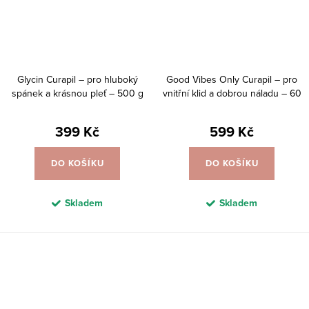
Glycin Curapil – pro hluboký
Good Vibes Only Curapil – pro
spánek a krásnou pleť – 500 g
vnitřní klid a dobrou náladu – 60
tobolek
399 Kč
599 Kč
DO KOŠÍKU
DO KOŠÍKU
Skladem
Skladem