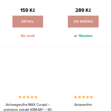
159 Kč
289 Kč
DETAIL
DO KOŠÍKU
Na cestě
Skladem
Ashwagandha MAX Curapil –
Astaxanthin
prémiový extrakt KSM-66® – 60