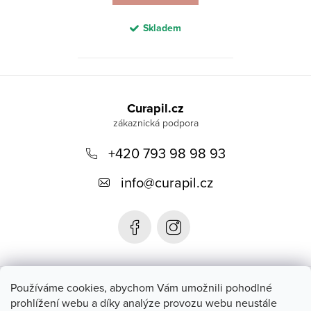
Skladem
Z
á
Curapil.cz
p
a
+420 793 98 98 93
t
info
@
curapil.cz
í
Instagram
Používáme cookies, abychom Vám umožnili pohodlné
prohlížení webu a díky analýze provozu webu neustále