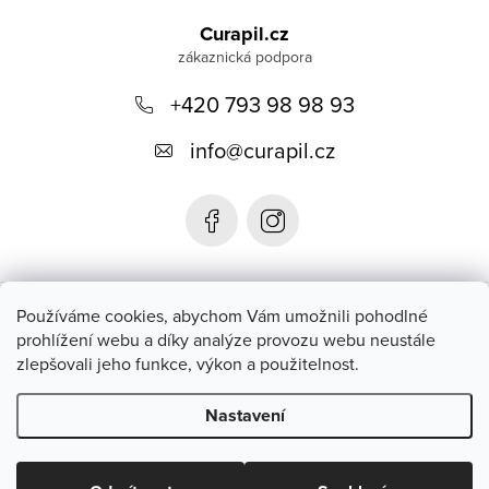
á
Curapil.cz
p
a
+420 793 98 98 93
t
info
@
curapil.cz
í
Instagram
Používáme cookies, abychom Vám umožnili pohodlné
prohlížení webu a díky analýze provozu webu neustále
zlepšovali jeho funkce, výkon a použitelnost.
Blog
Nastavení
Copyright 2026
Curapil.cz
. Všechna práva vyhrazena.
Upravit
nastavení cookies