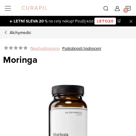
Přejít
N
na
obsah
☀️
LETNÍ SLEVA 20 %
na celý nákup! Použij kód
LETO20
🛒
K
Alchymedic
Neohodnoceno
Podrobnosti hodnocení
Moringa