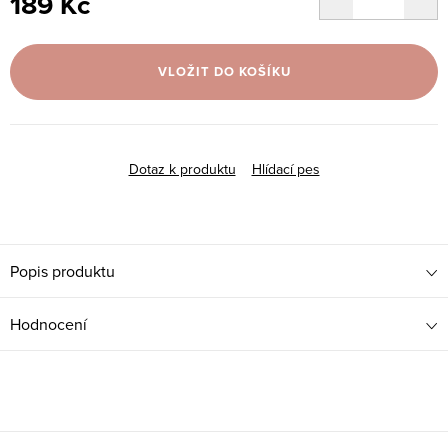
189 Kč
Měrná
cena:
VLOŽIT DO KOŠÍKU
Dotaz k produktu
Hlídací pes
Popis produktu
Hodnocení
Z