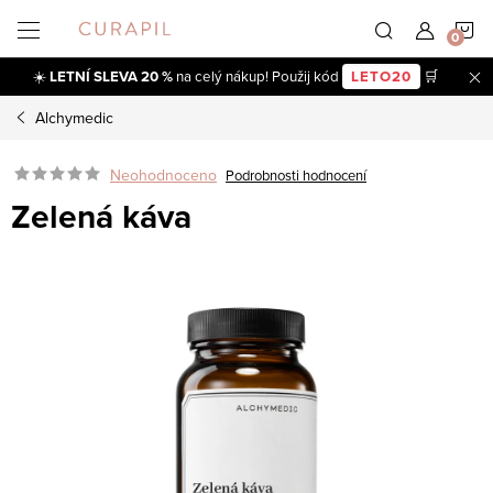
Přejít
N
na
obsah
☀️
LETNÍ SLEVA 20 %
na celý nákup! Použij kód
LETO20
🛒
K
Alchymedic
Neohodnoceno
Podrobnosti hodnocení
Zelená káva