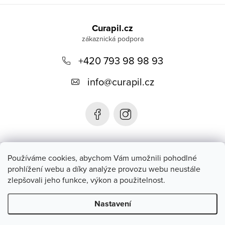
Z
á
Curapil.cz
p
a
+420 793 98 98 93
t
info
@
curapil.cz
í
Instagram
Používáme cookies, abychom Vám umožnili pohodlné
prohlížení webu a díky analýze provozu webu neustále
zlepšovali jeho funkce, výkon a použitelnost.
Blog
Nastavení
Copyright 2026
Curapil.cz
. Všechna práva vyhrazena.
Upravit