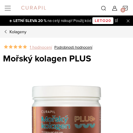
Přejít
N
na
obsah
☀️
LETNÍ SLEVA 20 %
na celý nákup! Použij kód
LETO20
🛒
K
Kolageny
1 hodnocení
Podrobnosti hodnocení
Mořský kolagen PLUS