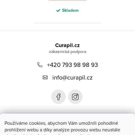
Skladem
Z
á
Curapil.cz
p
a
+420 793 98 98 93
t
info
@
curapil.cz
í
Instagram
Používáme cookies, abychom Vám umožnili pohodlné
prohlížení webu a díky analýze provozu webu neustále