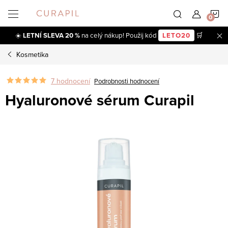
Přejít
N
na
obsah
☀️
LETNÍ SLEVA 20 %
na celý nákup! Použij kód
LETO20
🛒
K
Kosmetika
7 hodnocení
Podrobnosti hodnocení
Hyaluronové sérum Curapil