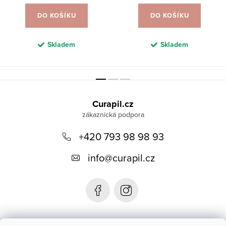
DO KOŠÍKU
DO KOŠÍKU
Skladem
Skladem
Z
á
Curapil.cz
p
a
+420 793 98 98 93
t
info
@
curapil.cz
í