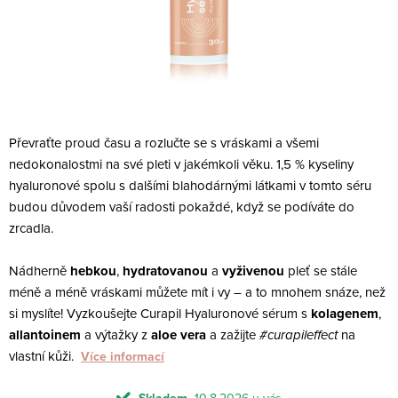
Převraťte proud času a rozlučte se s vráskami a všemi
nedokonalostmi na své pleti v jakémkoli věku. 1,5 %
kyseliny
hyaluronové spolu s dalšími blahodárnými látkami v tomto séru
budou důvodem vaší radosti pokaždé, když se podíváte do
zrcadla.
Nádherně
hebkou
,
hydratovanou
a
vyživenou
pleť se stále
méně a méně vráskami můžete mít i vy – a to mnohem snáze, než
si myslíte! Vyzkoušejte Curapil Hyaluronové sérum s
kolagenem
,
allantoinem
a výtažky z
aloe vera
a zažijte
#curapileffect
na
vlastní kůži.
Více informací