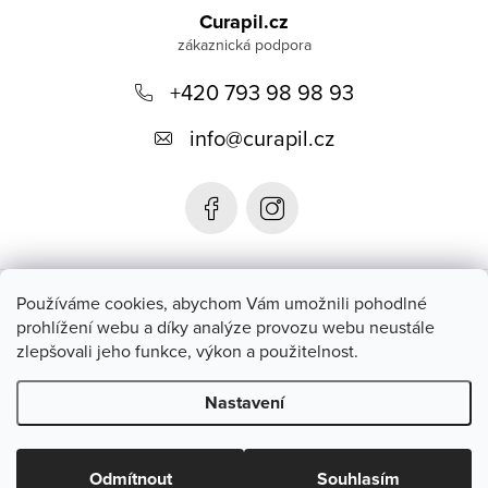
á
Curapil.cz
p
a
+420 793 98 98 93
t
info
@
curapil.cz
í
Instagram
Používáme cookies, abychom Vám umožnili pohodlné
prohlížení webu a díky analýze provozu webu neustále
zlepšovali jeho funkce, výkon a použitelnost.
Blog
Nastavení
Copyright 2026
Curapil.cz
. Všechna práva vyhrazena.
Upravit
nastavení cookies
Odmítnout
Souhlasím