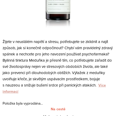
Žijete v neustálém napětí a stresu, potřebujete se zklidnit a najít
způsob, jak si konečně odpočinout? Chybí vám pravidelný zdravý
spánek a nechcete pro jeho navození používat psychofarmaka?
B
ylinná tinktura Meduňka je přesně tím, co potřebujete zařadit do
své životosprávy nejen ve stresových obdobích života, ale také
jako prevenci při dlouhodobých obtížích. Výtažek z meduňky
uvolňuje křeče, je skvělým uspávacím prostředkem, bojuje
s nauzeou a snižuje bušení srdce při panických atakách.
Více
informací
Položka byla vyprodána…
Na cestě