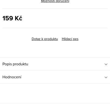
Možnosti doručení
159 Kč
Měrná
cena:
Dotaz k produktu
Hlídací pes
Popis produktu
Hodnocení
Z