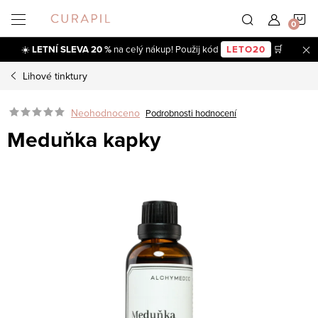
Přejít
N
na
obsah
☀️
LETNÍ SLEVA 20 %
na celý nákup! Použij kód
LETO20
🛒
K
Lihové tinktury
Neohodnoceno
Podrobnosti hodnocení
Meduňka kapky