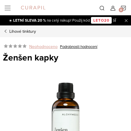
Přejít
N
na
obsah
☀️
LETNÍ SLEVA 20 %
na celý nákup! Použij kód
LETO20
🛒
K
Lihové tinktury
Neohodnoceno
Podrobnosti hodnocení
Ženšen kapky