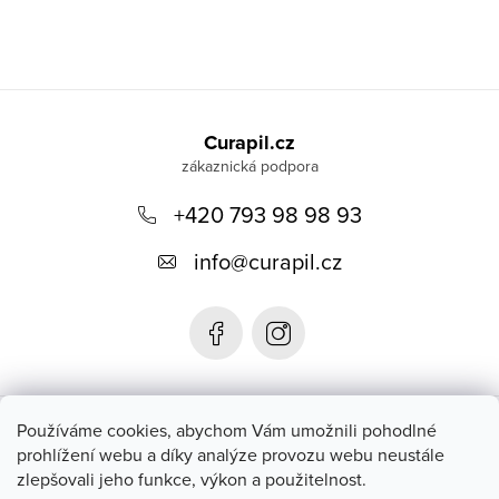
Z
á
Curapil.cz
p
a
+420 793 98 98 93
t
info
@
curapil.cz
í
Instagram
Používáme cookies, abychom Vám umožnili pohodlné
prohlížení webu a díky analýze provozu webu neustále
zlepšovali jeho funkce, výkon a použitelnost.
Blog