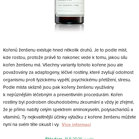
Kořenů ženšenu existuje hned několik druhů. Je to podle míst,
kde rostou, protože právě
to
nakonec vede k tomu, jakou sílu
kořen ženšenu má. Všechny varianty tohoto kořene jsou ale
považovány za adaptogeny, léčivé rostliny, které zvyšují odolnost
organismu proti fyzickému vypětí, psychickému přetížení, stresu.
Podle místa sklizně jsou pak kořeny ženšenu využívány
k nejrůznějším léčebným a preventivním procedurám. Kořen
rostliny byl podroben dlouhodobému zkoumání a vždy je zřejmé,
že je přímo nabitý celým spektrem aminokyselin, polysacharidů a
vitamínů. Ty nejkvalitnější účinky výtažku z kořene ženšenu můžete
nyní na svém těle okusit i vy.
Více informací