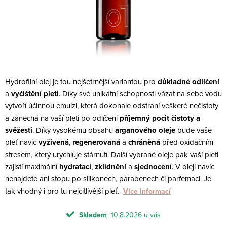
Hydrofilní olej je tou nejšetrnější variantou pro
důkladné odlíčení
a
vyčištění
pleti
. Díky své unikátní schopnosti vázat na sebe vodu
vytvoří účinnou emulzi, která dokonale odstraní veškeré nečistoty
a zanechá na vaší pleti po odlíčení
příjemný pocit čistoty a
svěžesti
. Díky vysokému obsahu
arganového oleje
bude vaše
pleť navíc
vyživená
,
regenerovaná
a
chráněná
před oxidačním
stresem, který urychluje stárnutí. Další vybrané oleje pak vaší pleti
zajistí maximální
hydrataci
,
zklidnění
a
sjednocení
. V oleji navíc
nenajdete ani stopu po silikonech, parabenech či parfemaci. Je
tak vhodný i pro tu nejcitlivější pleť.
Více informací
Skladem
10.8.2026