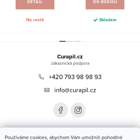
DETAIL
DO KOŠÍKU
Na cestě
Skladem
Z
á
Curapil.cz
p
a
+420 793 98 98 93
t
info
@
curapil.cz
í
Instagram
Používáme cookies, abychom Vám umožnili pohodlné