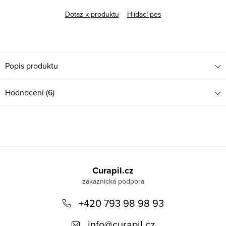
Dotaz k produktu
Hlídací pes
Popis produktu
Hodnocení (6)
Z
á
Curapil.cz
p
a
+420 793 98 98 93
t
info
@
curapil.cz