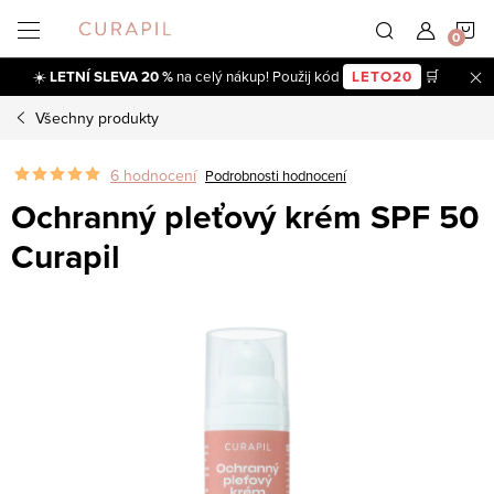
Přejít
N
na
obsah
☀️
LETNÍ SLEVA 20 %
na celý nákup! Použij kód
LETO20
🛒
K
Všechny produkty
6 hodnocení
Podrobnosti hodnocení
Ochranný pleťový krém SPF 50
Curapil