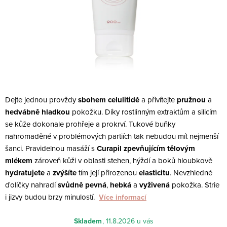
Dejte jednou provždy
sbohem celulitidě
a přivítejte
pružnou
a
hedvábně hladkou
pokožku. Díky rostlinným extraktům a silicím
se kůže dokonale prohřeje a prokrví. Tukové buňky
nahromaděné v problémových partiích tak nebudou mít nejmenší
šanci. Pravidelnou masáží s
Curapil zpevňujícím tělovým
mlékem
zároveň kůži v oblasti stehen, hýždí a boků hloubkově
hydratujete
a
zvýšíte
tím její přirozenou
elasticitu
. Nevzhledné
ďolíčky nahradí
svůdně pevná
,
hebká
a
vyživená
pokožka. Strie
i jizvy budou brzy minulostí.
Více informací
Skladem
11.8.2026