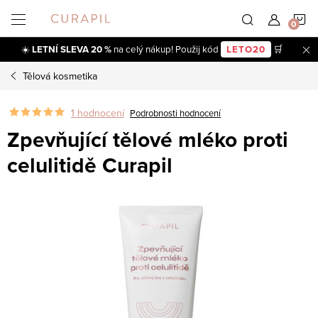
Přejít
N
na
obsah
☀️
LETNÍ SLEVA 20 %
na celý nákup! Použij kód
LETO20
🛒
K
Tělová kosmetika
1 hodnocení
Podrobnosti hodnocení
Zpevňující tělové mléko proti
celulitidě Curapil