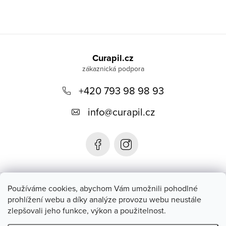
Z
á
Curapil.cz
p
a
+420 793 98 98 93
t
info
@
curapil.cz
í
Instagram
Používáme cookies, abychom Vám umožnili pohodlné
prohlížení webu a díky analýze provozu webu neustále
zlepšovali jeho funkce, výkon a použitelnost.
Blog