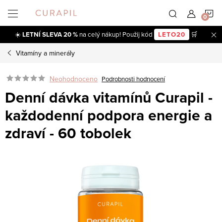
Přejít
N
na
obsah
☀️
LETNÍ SLEVA 20 %
na celý nákup! Použij kód
LETO20
🛒
K
Vitamíny a minerály
Neohodnoceno
Podrobnosti hodnocení
Denní dávka vitamínů Curapil -
každodenní podpora energie a
zdraví - 60 tobolek