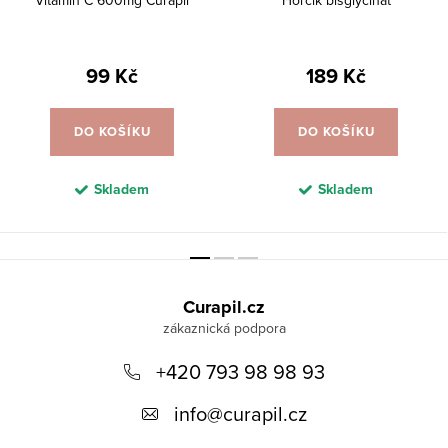
Vitamín C 600mg Curapil
Hořčík bisglycinát
99 Kč
189 Kč
DO KOŠÍKU
DO KOŠÍKU
Skladem
Skladem
Z
á
Curapil.cz
p
a
+420 793 98 98 93
t
info
@
curapil.cz
í