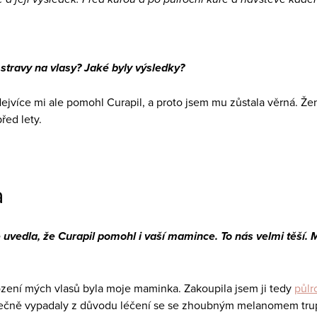
 stravy na vlasy? Jaké byly výsledky?
ejvíce mi ale pomohl Curapil, a proto jsem mu zůstala věrná. Žen
řed lety.
a
 uvedla, že Curapil pomohl i vaší mamince. To nás velmi těší. M
ení mých vlasů byla moje maminka. Zakoupila jsem ji tedy
půlr
 částečně vypadaly z důvodu léčení se se zhoubným melanomem tr