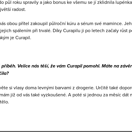
do půl roku spravily a jako bonus ke všemu se jí zklidnila lupénka
větší radost.
nás obou přítel zakoupil půlroční kúru a sérum své mamince. Je
y jejich spálením při trvalé. Díky Curapilu ji po letech začaly růs
akým je Curapil.
příběh. Velice nás těší, že vám Curapil pomohl. Máte na závěr 
ila?
věte si vlasy doma levnými barvami z drogerie. Určitě také dopor
 mám již od vás také vyzkoušené. A poté si jednou za měsíc dát 
tělo.