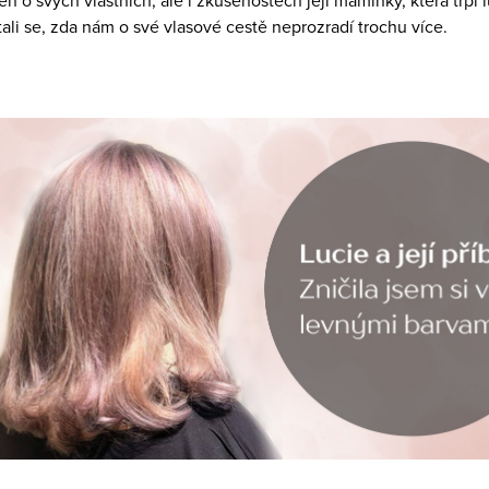
n o svých vlastních, ale i zkušenostech její maminky, která trpí 
ptali se, zda nám o své vlasové cestě neprozradí trochu více.