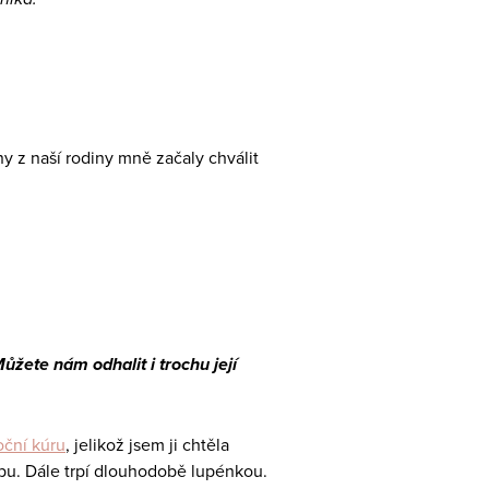
y z naší rodiny mně začaly chválit
ůžete nám odhalit i trochu její
oční kúru
, jelikož jsem ji chtěla
upu. Dále trpí dlouhodobě lupénkou.