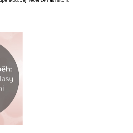
lupénkou. Její recenze nás natolik