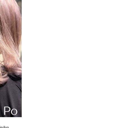
níka.