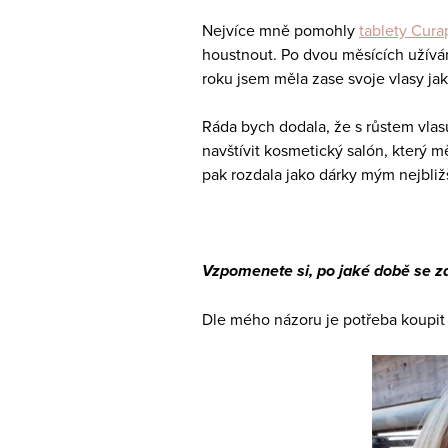
Nejvíce mně pomohly
tablety Curap
houstnout. Po dvou měsících užívání
roku jsem měla zase svoje vlasy jak
Ráda bych dodala, že s růstem vlasů
navštívit kosmetický salón, který 
pak rozdala jako dárky mým nejbli
Vzpomenete si, po jaké době se za
Dle mého názoru je potřeba koupit s