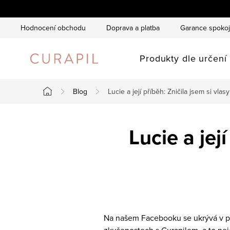
Přejít
na
Hodnocení obchodu
Doprava a platba
Garance spokoj
obsah
Produkty dle určení
Blog
Lucie a její příběh: Zničila jsem si vla
Domů
Lucie a jej
Na našem Facebooku se ukrývá v pří