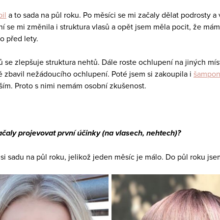
il
a to sada na půl roku. Po měsíci se mi začaly dělat podrosty a
 se mi změnila i struktura vlasů a opět jsem měla pocit, že mám 
o před lety.
 se zlepšuje struktura nehtů. Dále roste ochlupení na jiných mís
mě zbavil nežádoucího ochlupení. Poté jsem si zakoupila i
šampon,
žším. Proto s nimi nemám osobní zkušenost.
čaly projevovat první účinky (na vlasech, nehtech)?
i sadu na půl roku, jelikož jeden měsíc je málo. Do půl roku jse