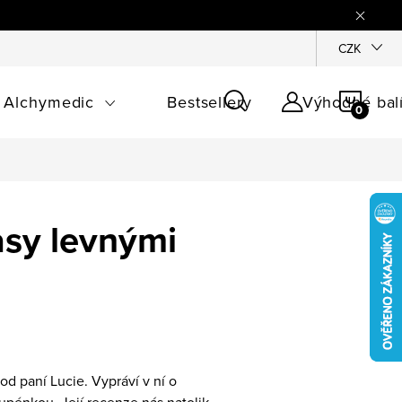
CZK
NÁKU
Alchymedic
Bestsellery
Výhodné bal
KOŠÍ
lasy levnými
d paní Lucie. Vypráví v ní o