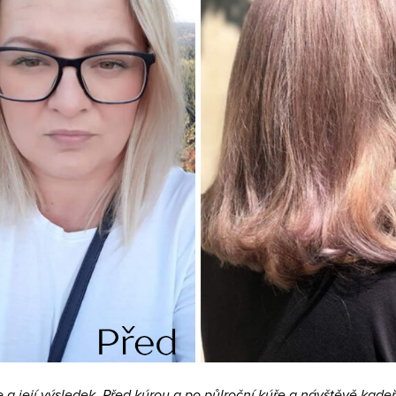
e a její výsledek. Před kúrou a po půlroční kúře a návštěvě kadeř