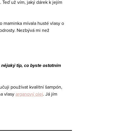
. Teď už vím, jaký dárek k jejím
ho maminka mívala husté vlasy o
t podrosty. Nezbývá mi než
nějaký tip, co byste ostatním
učuji používat kvalitní šampón,
na vlasy
arganový olej
. Já jím