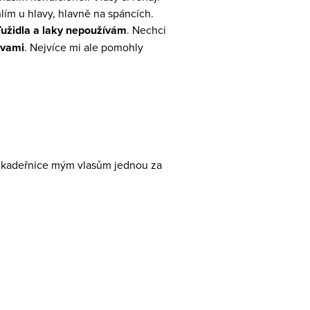
hlím u hlavy, hlavně na spáncích.
Tužidla a laky nepoužívám
. Nechci
rvami
. Nejvíce mi ale pomohly
U kadeřnice mým vlasům jednou za