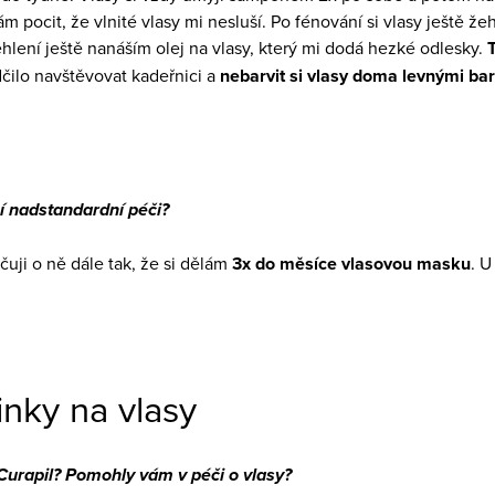
m pocit, že vlnité vlasy mi nesluší. Po fénování si vlasy ještě že
hlení ještě nanáším olej na vlasy, který mi dodá hezké odlesky.
dčilo navštěvovat kadeřnici a
nebarvit si vlasy doma levnými ba
í nadstandardní péči?
uji o ně dále tak, že si dělám
3x do měsíce vlasovou masku
. 
inky na vlasy
Curapil? Pomohly vám v péči o vlasy?