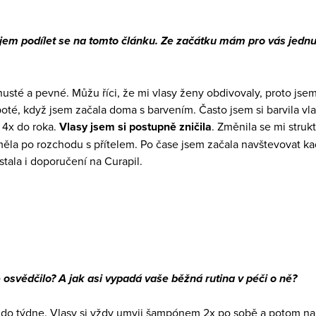
jem podílet se na tomto článku. Ze začátku mám pro vás jednu 
usté a pevné. Můžu říci, že mi vlasy ženy obdivovaly, proto jsem
poté, když jsem začala doma s barvením. Často jsem si barvila vl
 4x do roka.
Vlasy jsem si postupně zničila
. Změnila se mi struk
m měla po rozchodu s přítelem. Po čase jsem začala navštevovat ka
tala i doporučení na Curapil.
 osvědčilo? A jak asi vypadá vaše běžná rutina v péči o ně?
x do týdne. Vlasy si vždy umyji šampónem 2x po sobě a potom nan