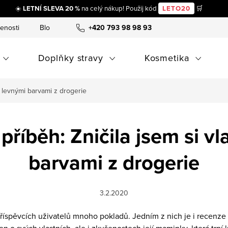
☀️
LETNÍ SLEVA 20 %
na celý nákup! Použij kód
LETO20
🛒
enosti
Blog
+420 793 98 98 93
Doplňky stravy
Kosmetika
sy levnými barvami z drogerie
í příběh: Zničila jsem si v
barvami z drogerie
3.2.2020
spěvcích uživatelů mnoho pokladů. Jedním z nich je i recenze o