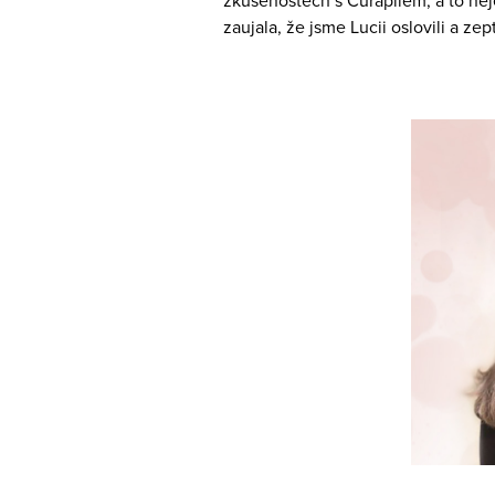
zkušenostech s Curapilem, a to neje
zaujala, že jsme Lucii oslovili a ze