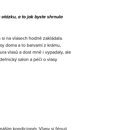
otázku, a to jak byste shrnula
 si na vlasech hodně zakládala.
asy doma a to barvami z krámu,
tura vlasů a dost mně i vypadaly, ale
deřnický salon a péči o vlasy
áším kondicionér. Vlasy si fénuji