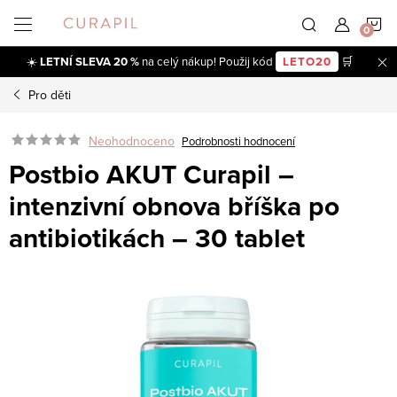
Přejít
N
na
obsah
☀️
LETNÍ SLEVA 20 %
na celý nákup! Použij kód
LETO20
🛒
K
Pro děti
Neohodnoceno
Podrobnosti hodnocení
Postbio AKUT Curapil –
intenzivní obnova bříška po
antibiotikách – 30 tablet