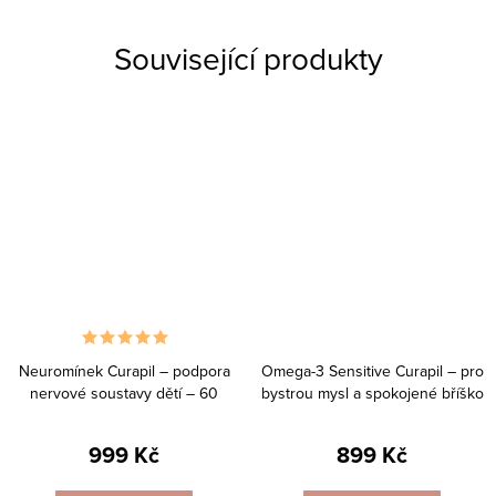
Související produkty
Neuromínek Curapil – podpora
Omega-3 Sensitive Curapil – pro
nervové soustavy dětí – 60
bystrou mysl a spokojené bříško
tobolek
– 150 g
999 Kč
899 Kč