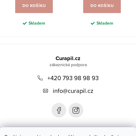
DO KOŠÍKU
DO KOŠÍKU
Skladem
Skladem
Z
á
Curapil.cz
p
a
+420 793 98 98 93
t
info
@
curapil.cz
í
Instagram