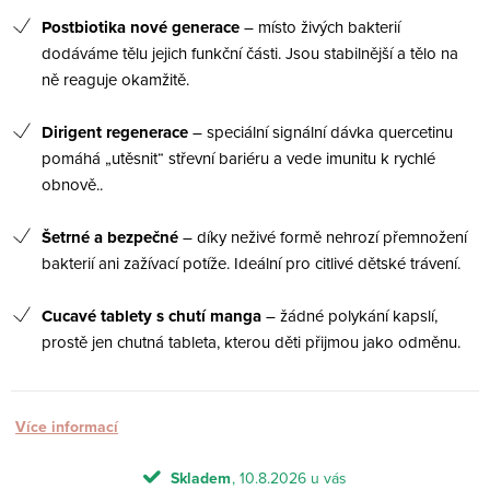
Postbiotika nové generace
– místo živých bakterií
dodáváme tělu jejich funkční části. Jsou stabilnější a tělo na
ně reaguje okamžitě
.
Dirigent regenerace
– speciální signální dávka quercetinu
pomáhá „utěsnit“ střevní bariéru a vede imunitu k rychlé
obnově.
.
Šetrné a bezpečné
– díky neživé formě nehrozí přemnožení
bakterií ani zažívací potíže. Ideální pro citlivé dětské trávení.
Cucavé tablety s chutí manga
– žádné polykání kapslí,
prostě jen chutná tableta, kterou děti přijmou jako odměnu.
Více informací
Skladem
10.8.2026