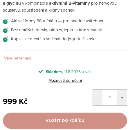
a glycinu
v kombinaci s
aktivními B‑vitamíny
pro nervovou
soustavu, soustředění a klidný spánek.
Aktivní formy B6 a folátu — pro snadné vstřebání
✓
Bez umělých barviv, laktózy, lepku a konzervantů
✓
Kapsli lze otevřít a vmíchat do jogurtu či kaše
✓
Více informací
Skladem
11.8.2026
Možnosti doručení
999 Kč
Měrná
cena:
VLOŽIT DO KOŠÍKU