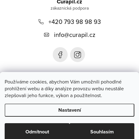
á
Curapil.cz
p
a
+420 793 98 98 93
t
info
@
curapil.cz
í
Instagram
Používáme cookies, abychom Vám umožnili pohodlné
prohlížení webu a díky analýze provozu webu neustále
zlepšovali jeho funkce, výkon a použitelnost.
Blog
Nastavení
Copyright 2026
Curapil.cz
. Všechna práva vyhrazena.
Upravit
nastavení cookies
Odmítnout
Souhlasím
Vytvořil Shoptet