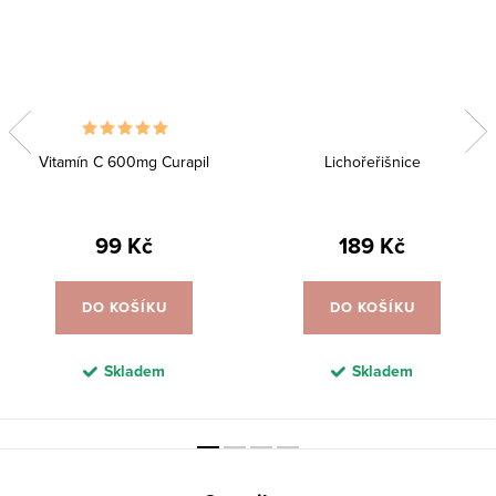
Vitamín C 600mg Curapil
Lichořeřišnice
99 Kč
189 Kč
DO KOŠÍKU
DO KOŠÍKU
Skladem
Skladem
Z