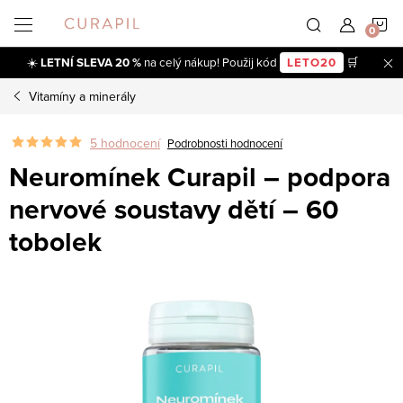
Přejít
N
na
obsah
☀️
LETNÍ SLEVA 20 %
na celý nákup! Použij kód
LETO20
🛒
K
Vitamíny a minerály
5 hodnocení
Podrobnosti hodnocení
Neuromínek Curapil – podpora
nervové soustavy dětí – 60
tobolek