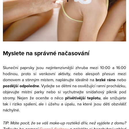
Myslete na správné načasování
Sluneční paprsky jsou nejintenzivnější zhruba mezi 10:00 a 16:00
hodinou, proto si venkovní aktivity, nebo alespoň přesun mezi
domovem a stinným místem, naplánujte ideálně na
brzké ráno
nebo
pozdější odpoledne
. Vydejte se dětmi na osvěžující ranní procházku,
objevujte místní parky nebo si vychutnejte snídaňový piknik pod
stromy. Nejen že oceníte o něco
přívětivější teplotu
, ale snižujete
tak i riziko spálení, ale i úžehu a úpalu, na které jsou děti obzvlášť
náchylné.
TIP: Máte pocit, že se váš make-up roztéká dřív, než vyjdete z domu?