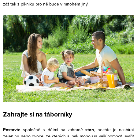
zážitek z pikniku pro ně bude v mnohém jiný.
Zahrajte si na táborníky
Postavte
společně s dětmi na zahradě
stan
, nechte je nasbírat
zeleninu nebo ovoce, ze kterých si pak mohou (s vaší pomocí) uvařit