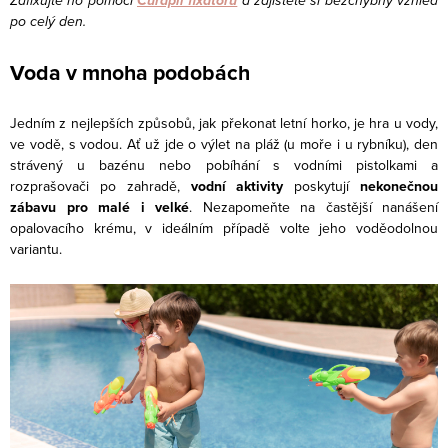
Zafixujte ho pomocí
Curapil fixátoru
a zajistěte si bezchybný vzhled
po celý den.
Voda v mnoha podobách
Jedním z nejlepších způsobů, jak překonat letní horko, je hra u vody,
ve vodě, s vodou. Ať už jde o výlet na pláž (u moře i u rybníku), den
strávený u bazénu nebo pobíhání s vodními pistolkami a
rozprašovači po zahradě,
vodní aktivity
poskytují
nekonečnou
zábavu pro malé i velké
. Nezapomeňte na častější nanášení
opalovacího krému, v ideálním případě volte jeho voděodolnou
variantu.