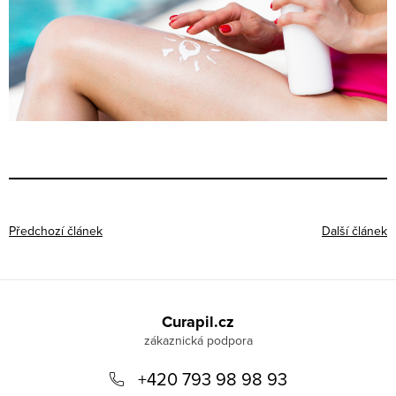
Předchozí článek
Další článek
Z
á
Curapil.cz
p
a
+420 793 98 98 93