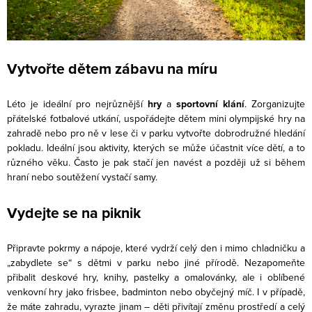
Vytvořte dětem zábavu na míru
Léto je ideální pro nejrůznější
hry
a
sportovní klání
. Zorganizujte
přátelské fotbalové utkání, uspořádejte dětem mini olympijské hry na
zahradě nebo pro ně v lese či v parku vytvořte dobrodružné hledání
pokladu. Ideální jsou aktivity, kterých se může účastnit více dětí, a to
různého věku. Často je pak stačí jen navést a později už si během
hraní nebo soutěžení vystačí samy.
Vydejte se na piknik
Připravte pokrmy a nápoje, které vydrží celý den i mimo chladničku a
„zabydlete se“ s dětmi v parku nebo jiné přírodě. Nezapomeňte
přibalit deskové hry, knihy, pastelky a omalovánky, ale i oblíbené
venkovní hry jako frisbee, badminton nebo obyčejný míč. I v případě,
že máte zahradu, vyrazte jinam – děti přivítají změnu prostředí a celý