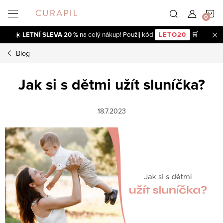
Přejít
N
na
obsah
☀️
LETNÍ SLEVA 20 %
na celý nákup! Použij kód
LETO20
🛒
K
Blog
Jak si s dětmi užít sluníčka?
18.7.2023