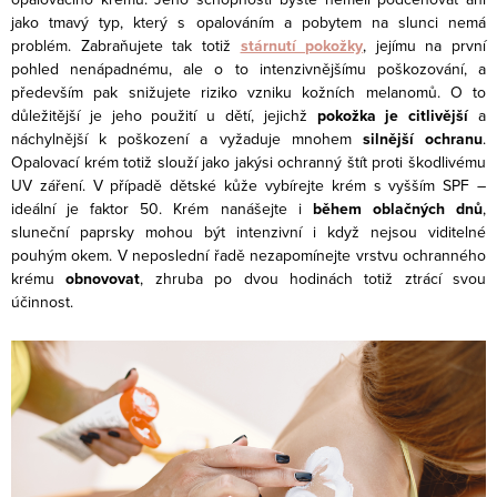
jako tmavý typ, který s opalováním a pobytem na slunci nemá
problém. Zabraňujete tak totiž
stárnutí pokožky
, jejímu na první
pohled nenápadnému, ale o to intenzivnějšímu poškozování, a
především pak snižujete riziko vzniku kožních melanomů. O to
důležitější je jeho použití u dětí, jejichž
pokožka je citlivější
a
náchylnější k poškození a vyžaduje mnohem
silnější ochranu
.
Opalovací krém totiž slouží jako jakýsi ochranný štít proti škodlivému
UV záření. V případě dětské kůže vybírejte krém s vyšším SPF –
ideální je faktor 50. Krém nanášejte i
během oblačných dnů
,
sluneční paprsky mohou být intenzivní i když nejsou viditelné
pouhým okem. V neposlední řadě nezapomínejte vrstvu ochranného
krému
obnovovat
, zhruba po dvou hodinách totiž ztrácí svou
účinnost.