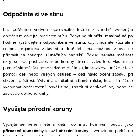
Odpočiňte si ve stínu
I s pořádnou vrstvou opalovacího krému a vhodně zvoleným
oblečením dávejte přednost stínu. Pobyt na sluníčku
maximálně po
hodině
vystřídejte
s odpočinkem ve stínu
, kdy umožníte kůži ale i
celému organismu zotavení a dopřejete mu možnost znovu se
připravit na absorpci slunečních paprsků. Pokud nemáte možnost
ukrýt se pod přístřešek nebo koruny stromů, vytvořte si vlastní stín
pomocí slunečníku nebo velkého deštníku, improvizovat můžete také
pomocí dek nebo velkých osušek – děti navíc ocení zábavu při
stavění přístřeší. Vytvořte si
útulné stinné místo
, kde si můžete
vychutnat občerstvení, osvěžit se, zahrát si deskové hry nebo se
začíst do oblíbené knihy.
Využijte přírodní koruny
Vydejte se během léta s dětmi do míst, kde vám budou jako
přirozené slunečníky
sloužit
přírodní koruny
– vyrazte do parků, do