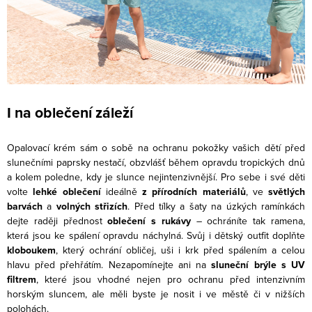
I na oblečení záleží
Opalovací krém sám o sobě na ochranu pokožky vašich dětí před
slunečními paprsky nestačí, obzvlášť během opravdu tropických dnů
a kolem poledne, kdy je slunce nejintenzivnější. Pro sebe i své děti
volte
lehké oblečení
ideálně
z přírodních materiálů
, ve
světlých
barvách
a
volných střizích
. Před tílky a šaty na úzkých ramínkách
dejte raději přednost
oblečení s rukávy
– ochráníte tak ramena,
která jsou ke spálení opravdu náchylná. Svůj i dětský outfit doplňte
kloboukem
, který ochrání obličej, uši i krk před spálením a celou
hlavu před přehřátím. Nezapomínejte ani na
sluneční brýle s UV
filtrem
, které jsou vhodné nejen pro ochranu před intenzivním
horským sluncem, ale měli byste je nosit i ve městě či v nižších
polohách.