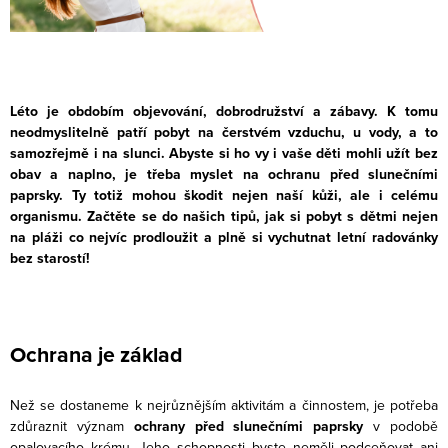
Léto je obdobím objevování, dobrodružství a zábavy. K tomu
neodmyslitelně patří pobyt na čerstvém vzduchu, u vody, a to
samozřejmě i na slunci. Abyste si ho vy i vaše děti
mohli u
žít bez
obav a naplno, je třeba myslet na ochranu před slunečními
paprsky. Ty totiž mohou škodit nejen naší kůži, ale i celému
organismu. Začtěte se do našich tipů, jak si pobyt s dětmi nejen
na pláži co nejvíc prodloužit a plně si vychutnat letní radovánky
bez starostí!
Ochrana je základ
Než se dostaneme k nejrůznějším aktivitám a činnostem, je potřeba
zdůraznit význam
ochrany před slunečními paprsky
v podobě
opalovacího krému. Jeho schopnosti byste neměli podceňovat ani