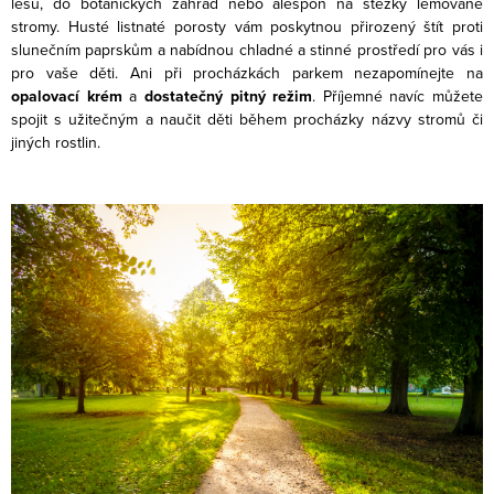
lesů, do botanických zahrad nebo alespoň na stezky lemované
stromy. Husté listnaté porosty vám poskytnou přirozený štít proti
slunečním paprskům a nabídnou chladné a stinné prostředí pro vás i
pro vaše děti. Ani při procházkách parkem nezapomínejte na
opalovací krém
a
dostatečný pitný režim
. Příjemné navíc můžete
spojit s užitečným a naučit děti během procházky názvy stromů či
jiných rostlin.