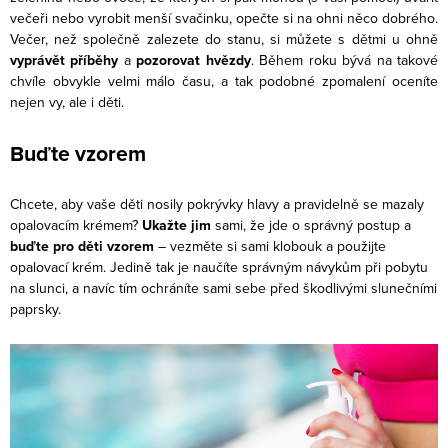
večeři nebo vyrobit menší svačinku, opečte si na ohni něco dobrého.
Večer, než společně zalezete do stanu, si můžete s dětmi u ohně
vyprávět příběhy
a
pozorovat hvězdy
. Během roku bývá na takové
chvíle obvykle velmi málo času, a tak podobné zpomalení oceníte
nejen vy, ale i děti.
Buďte vzorem
Chcete, aby vaše děti nosily pokrývky hlavy a pravidelně se mazaly
opalovacím krémem?
Ukažte jim
sami, že jde o správný postup a
buďte pro děti vzorem
– vezměte si sami klobouk a použijte
opalovací krém. Jedině tak je naučíte správným návykům při pobytu
na slunci, a navíc tím ochráníte sami sebe před škodlivými slunečními
paprsky.